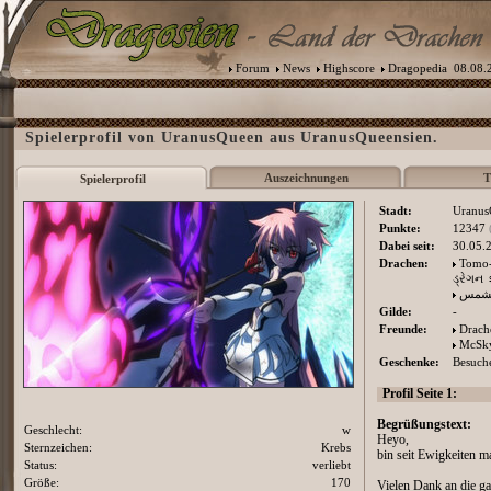
Forum
News
Highscore
Dragopedia
08.08.2
Spielerprofil von UranusQueen aus UranusQueensien.
Auszeichnungen
T
Spielerprofil
Stadt:
Uranus
Punkte:
12347
Dabei seit:
30.05.
Drachen:
Tomo
ડ્રેગન
الشمس
Gilde:
-
Freunde:
Drach
McSk
Geschenke:
Besuche
Profil Seite 1:
Begrüßungstext:
Geschlecht:
w
Heyo,
Sternzeichen:
Krebs
bin seit Ewigkeiten m
Status:
verliebt
Größe:
170
Vielen Dank an die g