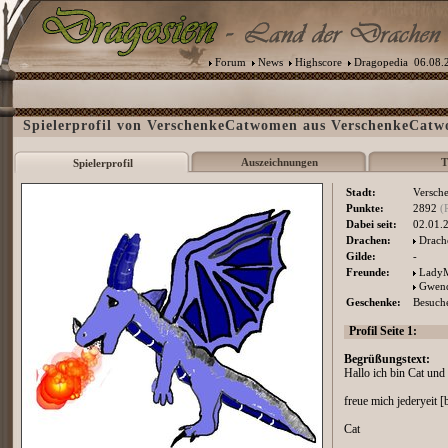
Forum
News
Highscore
Dragopedia
06.08.2
Spielerprofil von VerschenkeCatwomen aus VerschenkeCatw
Auszeichnungen
T
Spielerprofil
Stadt:
Versch
Punkte:
2892
(
Dabei seit:
02.01.
Drachen:
Drach
Gilde:
-
Freunde:
LadyM
Gwend
Geschenke:
Besuche
Profil Seite 1:
Begrüßungstext:
Hallo ich bin Cat und 
freue mich jederyeit
Cat