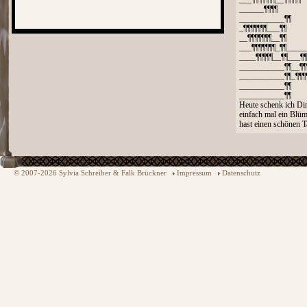
______¶¶¶¶
___________¶¶
_¶¶¶¶¶¶¶___¶¶
__¶¶¶¶¶¶¶__¶¶
___¶¶¶¶¶¶¶_¶¶_____
____¶¶¶¶¶__¶¶___¶¶
___________¶¶__¶¶
___________¶¶_¶¶¶
___________¶¶
___________¶¶
Heute schenk ich Di
einfach mal ein Blü
hast einen schönen T
© 2007-2026 Sylvia Schreiber & Falk Brückner
Impressum
Datenschutz