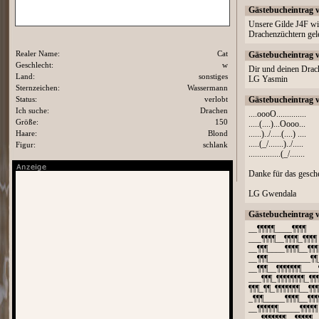
Gästebucheintrag 
Unsere Gilde J4F wir
Drachenzüchtern gele
Realer Name:
Cat
Gästebucheintrag 
Geschlecht:
w
Dir und deinen Drac
Land:
sonstiges
LG Yasmin
Sternzeichen:
Wassermann
Status:
verlobt
Gästebucheintrag 
Ich suche:
Drachen
....oooO..............
Größe:
150
.....(....)...Oooo...
Haare:
Blond
......)../.....(....) ....
.....(_/.......)../.....
Figur:
schlank
...............(_/.......
Danke für das gesch
LG Gwendala
Gästebucheintrag 
__¶¶¶¶¶____¶¶¶¶
___¶¶¶¶__¶¶¶¶_¶¶¶¶
__¶¶¶____¶¶¶¶__¶¶¶
__¶¶¶__________¶¶
__¶¶¶__¶¶¶¶¶¶¶____
___¶¶¶_¶¶¶¶¶¶¶¶_¶¶
¶¶¶_¶¶_¶¶¶¶¶¶¶__¶¶¶
_¶¶¶_____¶¶¶¶__¶¶¶
__¶¶¶¶¶¶_____¶¶¶¶¶
___¶¶¶¶¶¶¶__¶¶¶¶¶