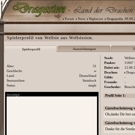
Forum
News
Highscore
Dragopedia
09.08.2
Spielerprofil von Wellsie aus Wellsiesien.
Auszeichnungen
T
Spielerprofil
Stadt:
Wellsie
Punkte:
11847
Alter:
31
Dabei seit:
12.08.
Geschlecht:
w
Drachen:
Drago
Land:
Deutschland
Gilde:
-
Sternzeichen:
Steinbock
Freunde:
-
Status:
single
Geschenke:
Besuche
Profil Seite 1:
Gästebucheintrag 
Oh,danke Dir bist s
Gästebucheintrag 
Danke für die Send