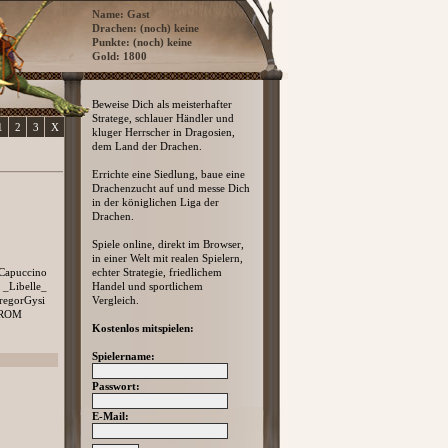
Name: Gast
Drachen: (noch) keine
Punkte: (noch) keine
Gold: 1800
Beweise Dich als meisterhafter
Stratege, schlauer Händler und
1
2
3
X
kluger Herrscher in Dragosien,
dem Land der Drachen.
Errichte eine Siedlung, baue eine
Drachenzucht auf und messe Dich
in der königlichen Liga der
Drachen.
Spiele online, direkt im Browser,
in einer Welt mit realen Spielern,
Capuccino
echter Strategie, friedlichem
_Libelle_
Handel und sportlichem
regorGysi
Vergleich.
-ROM
Kostenlos mitspielen:
Spielername:
Passwort:
E-Mail: