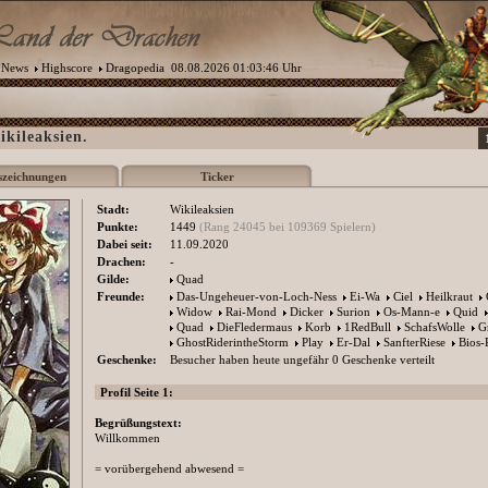
News
Highscore
Dragopedia
08.08.2026 01:03:46 Uhr
ikileaksien.
szeichnungen
Ticker
Stadt:
Wikileaksien
Punkte:
1449
(Rang 24045 bei 109369 Spielern)
Dabei seit:
11.09.2020
Drachen:
-
Gilde:
Quad
Freunde:
Das-Ungeheuer-von-Loch-Ness
Ei-Wa
Ciel
Heilkraut
Widow
Rai-Mond
Dicker
Surion
Os-Mann-e
Quid
Quad
DieFledermaus
Korb
1RedBull
SchafsWolle
G
GhostRiderintheStorm
Play
Er-Dal
SanfterRiese
Bios
Geschenke:
Besucher haben heute ungefähr 0 Geschenke verteilt
Profil Seite 1:
Begrüßungstext:
Willkommen
= vorübergehend abwesend =