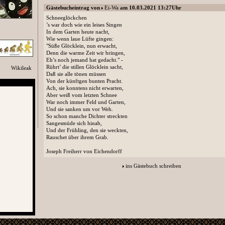
Gästebucheintrag von
Ei-Wa
am 10.03.2021 13:27Uhr
Schneeglöckchen
’s war doch wie ein leises Singen
In dem Garten heute nacht,
Wie wenn laue Lüfte gingen:
"Süße Glöcklein, nun erwacht,
Denn die warme Zeit wir bringen,
Eh’s noch jemand hat gedacht." -
Rührt’ die stillen Glöcklein sacht,
Wikileak
Daß sie alle tönen müssen
Von der künftgen bunten Pracht.
Ach, sie konntens nicht erwarten,
Aber weiß vom letzten Schnee
War noch immer Feld und Garten,
Und sie sanken um vor Weh.
So schon manche Dichter streckten
Sangesmüde sich hinab,
Und der Frühling, den sie weckten,
Rauschet über ihrem Grab.
Joseph Freiherr von Eichendorff
ins Gästebuch schreiben