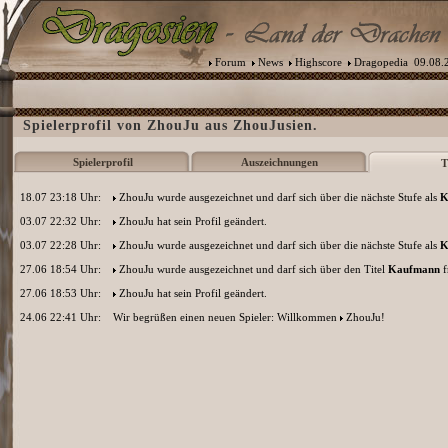
Forum
News
Highscore
Dragopedia
09.08.2
Spielerprofil von ZhouJu aus ZhouJusien.
Spielerprofil
Auszeichnungen
T
18.07 23:18 Uhr:
ZhouJu
wurde ausgezeichnet und darf sich über die nächste Stufe als
K
03.07 22:32 Uhr:
ZhouJu
hat sein Profil geändert.
03.07 22:28 Uhr:
ZhouJu
wurde ausgezeichnet und darf sich über die nächste Stufe als
K
27.06 18:54 Uhr:
ZhouJu
wurde ausgezeichnet und darf sich über den Titel
Kaufmann
f
27.06 18:53 Uhr:
ZhouJu
hat sein Profil geändert.
24.06 22:41 Uhr:
Wir begrüßen einen neuen Spieler: Willkommen
ZhouJu
!