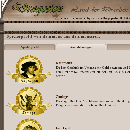
Forum
News
Highscore
Dragopedia
09.08.2
Spielerprofil von danimaus aus danimaussien.
Spielerprofil
T
Auszeichnungen
Kaufmann
Du hast Geschick im Umgang mit Gold bewiesen und D
den Titel des Kaufmanns erspielt. Bei 250.000.000 Gol
Stufe 6.
Zoologe
Du magst Drachen. Am liebsten versammelst Du eine g
Dragballmannschaft in Deinem Drachenturm.
Glückspilz