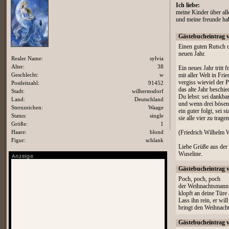
Ich liebe:
meine Kinder über all
und meine freunde hab
Gästebucheintrag 
Einen guten Rutsch 
neuen Jahr.
Realer Name:
sylvia
Alter:
38
Ein neues Jahr tritt f
Geschlecht:
w
mit aller Welt in Frie
vergiss wieviel der 
Postleitzahl:
91452
das alte Jahr beschie
Stadt:
wilhermsdorf
Du lebst: sei dankbar
Land:
Deutschland
und wenn drei bösen
Sternzeichen:
Waage
ein guter folgt, sei s
Status:
single
sie alle vier zu tragen
Größe:
1
Haare:
blond
(Friedrich Wilhelm
Figur:
schlank
Liebe Grüße aus der 
Wuseline.
Gästebucheintrag 
Poch, poch, poch
der Weihnachtsmann
klopft an deine Türe 
Lass ihn rein, er will
bringt den Weihnach
Gästebucheintrag 