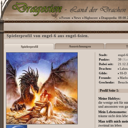
Forum
News
Highscore
Dragopedia
08.08.2
Spielerprofil von engel-6 aus engel-6sien.
Auszeichnungen
T
Spielerprofil
Stadt:
engel-6
Punkte:
39
(Ra
Dabei seit:
21.12.
Drachen:
Lalun
Gilde:
SS-D
Freunde:
Marlo
Geschenke:
Besuche
Profil Seite 1:
Meine Hobbys:
die wenige zeit für m
und ansonsten von ga
Mein Lebensmotto:
träume nicht dein leb
Man trifft mich meis
zweimal im leben