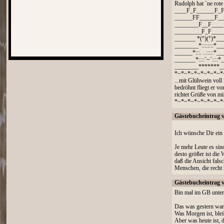
Rudolph hat `ne rote 
____F_F______F_
______FF_____F__
________F__F____
_________F_F____
_______ *(°)(°)*__
________*::::::::*__
______*:::. ..:::::*__
_______*::::`~´::::*
________*******_
*~*~*~*~*~*~*~*
...mit Glühwein voll 
bedröhnt fliegt er v
richtet Grüße von mi
*~*~*~*~*~*~*~*
Gästebucheintrag 
Ich wünsche Dir ein
Je mehr Leute es sin
desto größer ist die 
daß die Ansicht falsch
Menschen, die recht 
Gästebucheintrag 
Bin mal im GB unter
Das was gestern war,
Was Morgen ist, blei
Aber was heute ist, 