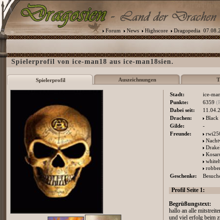
Forum
News
Highscore
Dragopedia
07.08.2
Spielerprofil von ice-man18 aus ice-man18sien.
Auszeichnungen
T
Spielerprofil
Stadt:
ice-ma
Punkte:
6359
(
Dabei seit:
11.04.
Drachen:
Black
Gilde:
-
Freunde:
rwi25
Nacht
Drake
Kosar
white
robbe
Geschenke:
Besuche
Profil Seite 1:
Begrüßungstext:
hallo an alle mitstreit
und viel erfolg beim 