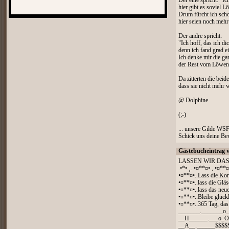
Der eine spricht: "Ic
hier gibt es soviel 
Drum fürcht ich scho
hier seien noch mehr
Der andre spricht:
"Ich hoff, das ich di
denn ich fand grad 
Ich denke mir die gan
der Rest vom Löwen i
Da zitterten die beid
dass sie nicht mehr 
@ Dolphine
(;-)
... unsere Gilde WSFT
Schick uns deine Bew
Gästebucheintrag 
LASSEN WIR DAS
.•*•.¸..•¤**¤•.,.•¤**¤
•¤**¤•..Lass die Kor
•¤**¤•..lass die Gläs
•¤**¤•..lass das neu
•¤**¤•..Bleibe glück
•¤**¤•..365 Tag, das
_______._______o
__H______.___o_
__A__.______$$$$