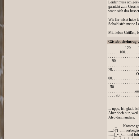
Leider muss ich gest
garnicht zum Gesche
wann sich das besser
Wie Ihr wisst habe i
Sobald sich meine Le
Mit lieben Grüßen, 
Gästebucheintrag 
. . . . . . . . . 120. . . 
. . . . . . 100. . . . . . . 
. . . . . . . . . . . . . . . . .
. . 90. . . . . . . . . . . . 
. . . . . . . . . . . . . . . . .
70. . . . . . . . . . . . . . 
. . . . . . . . . . . . . . . O
60. . . . . . . . . . . . . . 
. . . . . . . . . . . . . . . . .
. 50. . . . . . . . . . . . . 
. . . . . . . . . . . . . . km
. . . . 30. . . . . . . . . .
. . . . . . . . . . . . . . . . .
... upps, ich glaub i
Aber doch nur, weil 
Also dann anders:
......._.......Komme 
.....}(')_,.....vorb
......(_~_/......und b