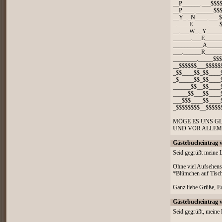
__P______.___$$$
__P____.______$$
__Y_._N____.___.
_.____E_____.___.
__.___W_._Y_____
______.___E_____
__________A_____
___.______R_____
________._____$$
__$$$$$$___$$$$$
_$$____$$_$$____
_$_____$$_$$____
______$$__$$____
_____$$___$$____
___$$$____$$____
_$$$$$$$$__$$$$$
MÖGE ES UNS G
UND VOR ALLEM 
Gästebucheintrag 
Seid gegrüßt meine 
Ohne viel Aufsehens,
*Blümchen auf Tisch
Ganz liebe Grüße, E
Gästebucheintrag 
Seid gegrüßt, meine 