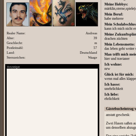
Meine Hobbys:
märklin,sterne,spiele(d
Mein Beruf:
habe mehrere
Mein Schulabschlus
kann ich mich nicht er
Realer Name:
Andreas
Meine Zukunftsplän
Alter:
39
drachen züchten
Geschlecht:
m
Mein Lebensmotto:
Postleitzahl:
57
das leben geht weiter
Land:
Deutschland
Man trifft mich meis
Sternzeichen:
Waage
hier und travianer
Ich wohne:
nrw
Glück ist für mich:
wenn mal alles klappe
Ich hasse:
unehrlichkeit
Ich liebe:
ehrlichkeit
Gästebucheintrag 
anstatt geschenk:
Zwei Hasen saßen a
um denselben abzugr