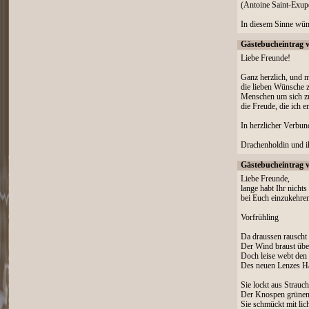
(Antoine Saint-Exup
In diesem Sinne wüns
Gästebucheintrag 
Liebe Freunde!
Ganz herzlich, und m
die lieben Wünsche 
Menschen um sich zu 
die Freude, die ich e
In herzlicher Verbun
Drachenholdin und 
Gästebucheintrag 
Liebe Freunde,
lange habt Ihr nichts
bei Euch einzukehre
Vorfrühling
Da draussen rauscht
Der Wind braust üb
Doch leise webt den
Des neuen Lenzes H
Sie lockt aus Strau
Der Knospen grünen
Sie schmückt mit li