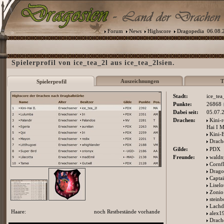
Forum
News
Highscore
Dragopedia
06.08.2
Spielerprofil von ice_tea_2l aus ice_tea_2lsien.
Auszeichnungen
T
Spielerprofil
Stadt:
ice_tea
Punkte:
26868
Dabei seit:
05.07.
Drachen:
Kini-
Hai I 
Kini-
Drach
Gilde:
PDX
Freunde:
wald
Cornf
Drago
Capta
Liselo
Zonio
stein
Lachd
Haare:
noch Restbestände vorhande
alex1
Drach