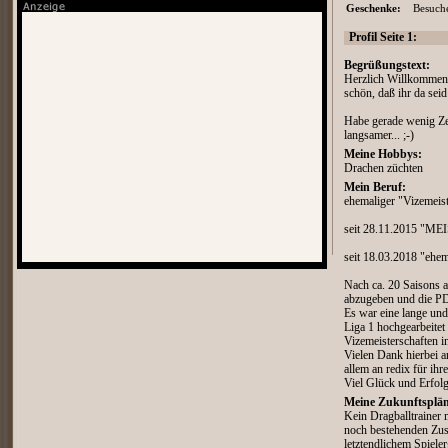
Geschenke:
Besuche
Profil Seite 1:
Begrüßungstext:
Herzlich Willkommen a
schön, daß ihr da seid 
Habe gerade wenig Ze
langsamer... ;-)
Meine Hobbys:
Drachen züchten
Mein Beruf:
ehemaliger "Vizemeiste
seit 28.11.2015 "
seit 18.03.2018 "e
Nach ca. 20 Saisons a
abzugeben und die P
Es war eine lange und
Liga 1 hochgearbeitet
Vizemeisterschaften i
Vielen Dank hierbei a
allem an redix für ihr
Viel Glück und Erfolg 
Meine Zukunftsplän
Kein Dragballtrainer me
noch bestehenden Zu
letztendlichem Spiele