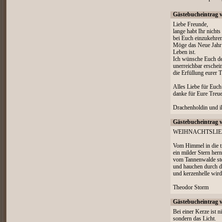
Gästebucheintrag 
Liebe Freunde,
lange habt Ihr nichts
bei Euch einzukehre
Möge das Neue Jahr 
Leben ist.
Ich wünsche Euch de
unerreichbar erschei
die Erfüllung eurer 
Alles Liebe für Euch
danke für Eure Treue
Drachenholdin und i
Gästebucheintrag 
WEIHNACHTSLI
Vom Himmel in die ti
ein milder Stern hern
vom Tannenwalde st
und hauchen durch di
und kerzenhelle wird
Theodor Storm
Gästebucheintrag 
Bei einer Kerze ist n
sondern das Licht.