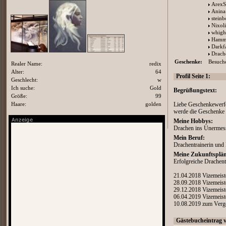
ArexS
Anina
stein
Nixol
whigh
Hamm
Darkf
Drach
Geschenke:
Besuche
Realer Name:
redix
Alter:
64
Profil Seite 1:
Geschlecht:
w
Ich suche:
Gold
Begrüßungstext:
Größe:
99
Haare:
golden
Liebe Geschenkewerfe
werde die Geschenke 
Meine Hobbys:
Drachen ins Unermessl
Mein Beruf:
Drachentrainerin und 
Meine Zukunftsplän
Erfolgreiche Drachent
21.04.2018 Vizemeist
28.09.2018 Vizemeist
29.12.2018 Vizemeist
06.04.2019 Vizemeist
10.08.2019 zum Verge
Gästebucheintrag 