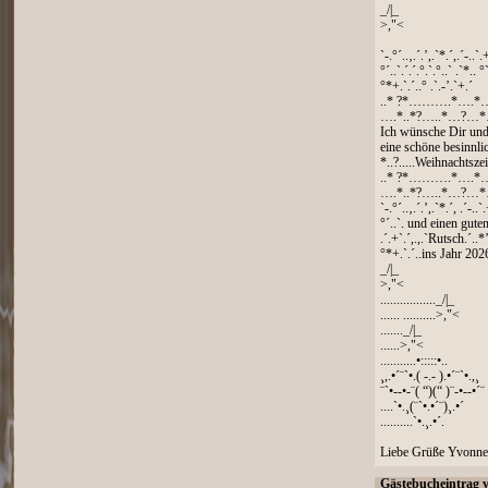
_/|_
>,"<
`-.°´..‚.´.’,.`*.´,.´-..`.
°´..`.´.´.°.`.°..` .`*.. °`
°*+.`.´..° .`.-’.`+.´
..* ?*……….*….*
….*..*?…..*…?…*
Ich wünsche Dir und
eine schöne besinnli
*..?.....Weihnachtsz
..* ?*……….*….*
….*..*?…..*…?…*
`-.°´..‚.´.’,.`*.´, .´-..`
°´..`. und einen guten
.´.+`.´,.,.`Rutsch.´..*’.
°*+.`.´..ins Jahr 2026
_/|_
>,"<
................._/|_
...... ..........>,"<
......._/|_
......>,"<
...........•:::::•..
¸,.•´¨`•.( -.- ).•´¨`•.,¸
¨`•--•-¨( “)(“ )¨-•--•´¨
....`•.¸(¨`•.•´¨)¸.•´
..........`•.¸.•´.
Liebe Grüße Yvonne
Gästebucheintrag 