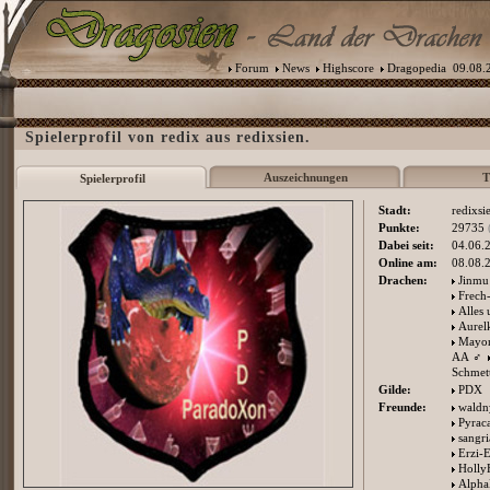
Forum
News
Highscore
Dragopedia
09.08.2
Spielerprofil von redix aus redixsien.
Auszeichnungen
T
Spielerprofil
Stadt:
redixsi
Punkte:
29735
Dabei seit:
04.06.
Online am:
08.08.
Drachen:
Jinmu
Frech
Alles 
Aurelk
Mayon
AA
♂
Schmet
Gilde:
PDX
Freunde:
wald
Pyrac
sangri
Erzi-
Holly
Alpha