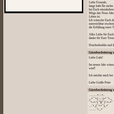
Liebe Freunde,
lange habt Ihr nichts
bei Euch einzukehre
Möge das Neue Jahr 
Leben ist.
Ich wünsche Euch de
unerreichbar erschei
die Erfüllung eurer 
Alles Liebe für Euch
danke für Eure Treue
Drachenholdin und i
Gästebucheintrag 
Liebe Gabi!
Im neuen Jahr wünsch
wird!
Ich möchte mich bei
Liebe Grüße Peter
Gästebucheintrag 
...........•:::::•..
¸,.•´¨`•.( -.- ).•´¨`•.,¸
¨`•--•-¨( “)(“ )¨-•--•´¨
....`•.¸(¨`•.•´¨)¸.•´
..........`•.¸.•´