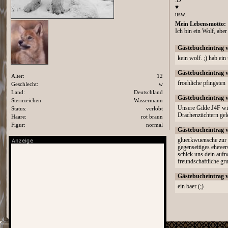
:D
♥
usw.
Mein Lebensmotto:
Ich bin ein Wolf, aber
Gästebucheintrag 
kein wolf. ;) hab ei
Gästebucheintrag 
Alter:
12
froehliche pfingsten
Geschlecht:
w
Land:
Deutschland
Gästebucheintrag 
Sternzeichen:
Wassermann
Unsere Gilde J4F wir
Status:
verlobt
Drachenzüchtern gele
Haare:
rot braun
Figur:
normal
Gästebucheintrag 
glueckwuensche zur v
gegenseitiges ehever
schick uns dein aufna
freundschaftliche gru
Gästebucheintrag 
ein baer (;)