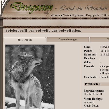
Forum
News
Highscore
Dragopedia
07.08.2
Spielerprofil von redwolfa aus redwolfasien.
Auszeichnungen
T
Spielerprofil
Stadt:
redwolf
Punkte:
1171
(
Dabei seit:
24.01.
Drachen:
-
Gilde:
-
Freunde:
king-a
Medu
Drago
Geschenke:
Besuche
Profil Seite 1:
Begrüßungstext:
Hey ho leute :D
Meine Hobbys:
Zeichnen
Musik hören