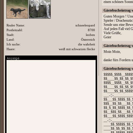
einen schönen Sonnt
Gästebucheintrag 
Guten Morgen ! Unser
Spieler / Drachenzüc
Sende uns eine Bewe
Realer Name:
schneeleopard
Auf jeden Fall viel 
Postleitzahl:
8700
Viele Grüße,
Stadt:
leoben
Geier
Land:
Österreich
Ich suche:
die wahrheit
Gästebucheintrag 
Haare:
weiß mit schwarzen flecke
Moin Moin,
danke fürs Fordern
Gästebucheintrag 
$$$$$_$$$$__$$$$
$$____$$_$$_$$_$
$$$$__$$$$__$$_$
$$____$$_$$_$$_$
$$____$$_$$_$$$$
___-:¦:-___________
$$___$$_$$$$_$$_
$$$__$$_$$___$$_
$$_$_$$_$$$$_$$_
$$__$$$_$$___$$_
$$___$$_$$$$_$$$
__-:¦:-____________
____$$_$$$$$_$$_
____$$_$$_$$_$$_
____$$_$$$$$_$$$