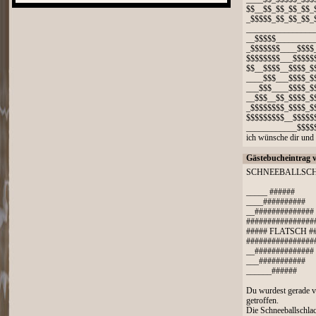
$$__$$_$$_$$_$$_
_$$$$$_$$_$$_$$_
_________________
__$$$$$_________
_$$$$$$$____$$$$
$$$$$$$$___$$$$$
$$__$$$$__$$$$_$
____$$$___$$$$_$
___$$$____$$$$_$
__$$$__$$_$$$$_$
_$$$$$$$$_$$$$_$
$$$$$$$$$__$$$$$
____________$$$$
ich wünsche dir und 
Gästebucheintrag 
SCHNEEBALLSC
_____ ######
____##########
__##############
################
##### FLATSCH #
################
__##############
___###########
______######
Du wurdest gerade v
getroffen.
Die Schneeballschlac