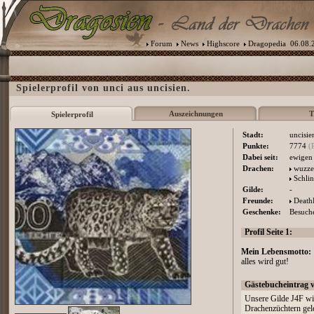
Forum
News
Highscore
Dragopedia
06.08.2
Spielerprofil von unci aus uncisien.
Auszeichnungen
T
Spielerprofil
Stadt:
uncisie
Punkte:
7774
(
Dabei seit:
ewigen 
Drachen:
wuzze
Schlin
Gilde:
-
Freunde:
Death
Geschenke:
Besuche
Profil Seite 1:
Mein Lebensmotto:
alles wird gut!
Gästebucheintrag 
Unsere Gilde J4F wir
Drachenzüchtern gele