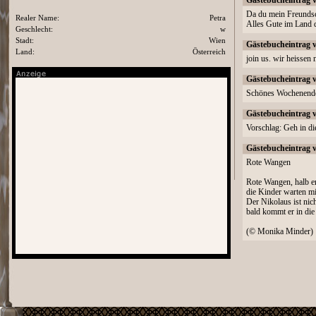
Gästebucheintrag 
Da du mein Freundsch
Realer Name:
Petra
Alles Gute im Land d
Geschlecht:
w
Stadt:
Wien
Gästebucheintrag 
Land:
Österreich
join us. wir heisse
Gästebucheintrag 
Schönes Wochenend
Gästebucheintrag 
Vorschlag: Geh in 
Gästebucheintrag 
Rote Wangen
Rote Wangen, halb er
die Kinder warten mi
Der Nikolaus ist nic
bald kommt er in die
(© Monika Minder)