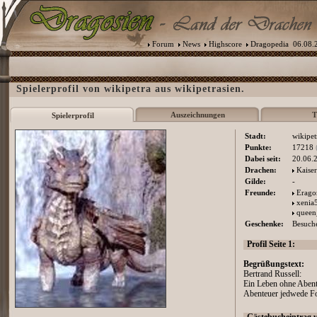
Forum
News
Highscore
Dragopedia
06.08.2
Spielerprofil von wikipetra aus wikipetrasien.
Auszeichnungen
T
Spielerprofil
Stadt:
wikipet
Punkte:
17218
Dabei seit:
20.06.
Drachen:
Kaiser
Gilde:
-
Freunde:
Erago
xenia
queen
Geschenke:
Besuche
Profil Seite 1:
Begrüßungstext:
Bertrand Russell:
Ein Leben ohne Abente
Abenteuer jedwede For