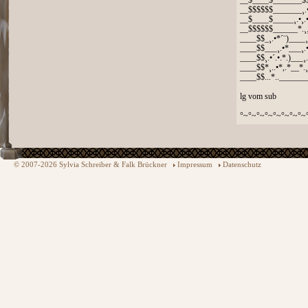
__$____$_______$$
__$$$$$$_______¸.
__$____$_____¸.•¸.
__$$$$$$______*.¸¸
____$$_¸.•*´¨)____¸
____$$___¸.•*___¸.
____$$¸.•´.•.*.)___¸.•
____$$*¸..•*,.*__*.¸
____$$...*.._______..
lg vom sub
°~°~°~°~°~°~°~°~
© 2007-2026 Sylvia Schreiber & Falk Brückner
Impressum
Datenschutz