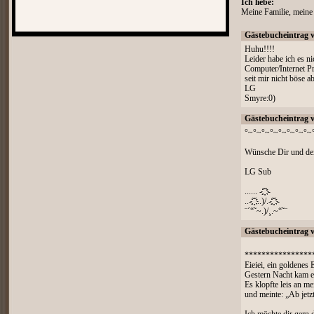
Ich liebe:
Meine Familie, meine
Gästebucheintrag 
Huhu!!!!
Leider habe ich es n
Computer/Internet Pr
seit mir nicht böse a
LG
Smyre:0)
Gästebucheintrag 
°~°~°~°~°~°~°~°~
Wünsche Dir und dei
LG Sub
...... -`҉҉´-
..-`҉҉´..)/.-`҉҉´-
¨´“˜~.)/¸.~“˜¨
Gästebucheintrag 
****************
Eieiei, ein goldenes E
Gestern Nacht kam e
Es klopfte leis an me
und meinte: „Ab jetzt 