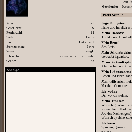
Subku
Geschenke:
Besuche
Profil Seite 1:
Alter:
20
Begrüßungstext:
Hallo und herzlich w
Geschlecht:
w
Postleitzahl:
12
Meine Hobbys:
Stadt:
Berlin
Tischtennis, Handball
Land:
Deutschland
Mein Beruf:
Sternzeichen:
Löwe
Schülerin
Status:
single
Mein Schulabschlus
Ich suche:
ich suche nicht, ich finde.
verstaubt irgendwo.
Größe:
163
Meine Zukunftsplän
Abi machen und Chemi
Mein Lebensmotto:
Leben und leben lass
Man trifft mich meis
Vor dem Computer
Ich wohne:
Da, wo ich wohne.
Meine Träume:
Wunsch a) Wäre nicht
zu werden. ( Und die 
Job des Nachtengels)
Wunsch b) siehe Zuk
Ich hasse:
Spinnen, Qualen