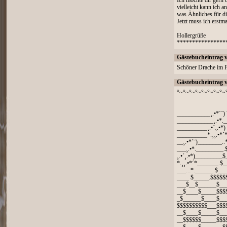
Ich möchte dir gern 
vielleicht kann ich 
was Ähnliches für di
Jetzt muss ich erst
Hollergrüße
****************
Gästebucheintrag 
Schöner Drache im P
Gästebucheintrag 
°~°~°~°~°~°~°~°~
___________¸.•*´¨)
____________¸.•*.__
__________¸.•´¸.•*) 
__________*.¸¸.•*´*_
__¸.•*´¨)________..
___¸.•*._________.$
¸.•´¸.•*)_________$_
*.¸¸.•*´*_______.$_
___...*.______.$__
____ $_____.$$$$$
___$__$______$__
__$____$_____$$$
_$______$____$__
$$$$$$$$$$___$$$
__$____$_____$__
__$$$$$$_____$$$