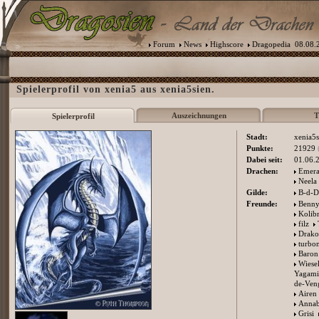
Forum
News
Highscore
Dragopedia
08.08.2
Spielerprofil von xenia5 aus xenia5sien.
Auszeichnungen
T
Spielerprofil
Stadt:
xenia5s
Punkte:
21929
Dabei seit:
01.06.
Drachen:
Emera
Neela
Gilde:
B-d-D
Freunde:
Benn
Kolibr
filz
Drako
turbo
Baron
Wiese
Yagami
de-Ven
Airen
Anna
Grisi