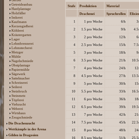
Gerber
Getreideanbau
Stufe
Produktion
Material
Hanfplantage
Holzfäller
Drachenei
Spruchrollen
Elixie
Imkerei
1
1 pro Woche
6/h
3
Kaufmann
Kerzengießerei
2
1.5 pro Woche
9/h
4.5
Köhlerei
Kräutergarten
3
2 pro Woche
12/h
6
Lager
Lehmbrennerei
4
2.5 pro Woche
15/h
7.5
Lehmstecherei
Metzger
5
3 pro Woche
18/h
9
Mühle
6
3.5 pro Woche
21/h
10.5
Nagelschmiede
Obstplantage
7
4 pro Woche
24/h
12
Papiermühle
Sägewerk
8
4.5 pro Woche
27/h
13.5
Sattelmacher
Schreinerei
9
5 pro Woche
30/h
15
Seilerei
Steinbruch
10
5.5 pro Woche
33/h
16.5
Steinmetz
11
6 pro Woche
36/h
18
Töpferei
Viehzucht
12
6.5 pro Woche
39/h
19.5
Weberei
Wirtshaus
13
7 pro Woche
42/h
21
Zeugschmiede
14
7.5 pro Woche
45/h
22.5
Die Drachenzucht
Wettkämpfe in der Arena
15
8 pro Woche
48/h
24
Gilden in Dragosien
16
8.5 pro Woche
51/h
25.5