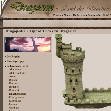
Forum
News
Highscore
Dragopedia
06.08.2
Dragopedia - Tipps&Tricks zu Dragosien
Die Regeln
Einsteigertipps
Gebäudeübersicht
Akademie
Alchemiehütte
Arena
Bäcker
Bauherr
Böttcher
Brauerei
Drachenzucht
Eisengießerei
Eisenmine
Garten
Gasthaus